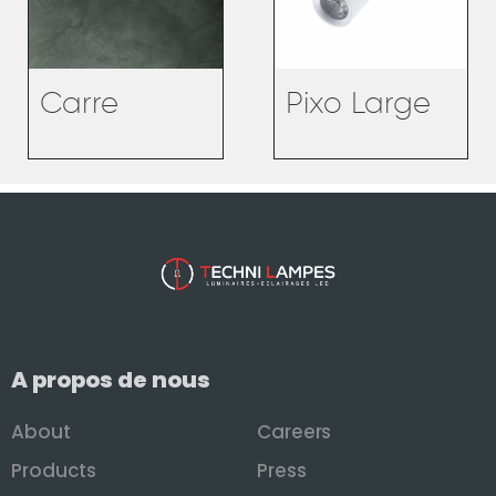
Carre
Pixo Large
A propos de nous
About
Careers
Products
Press