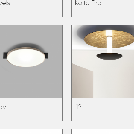
vels
Kaito Pro
lay
.12