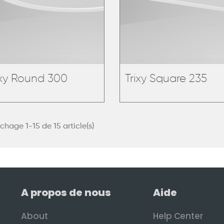
ixy Round 300
Trixy Square 235
ichage 1-15 de 15 article(s)
A propos de nous
Aide
About
Help Center