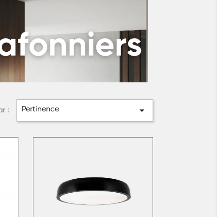

Pertinence
ar :