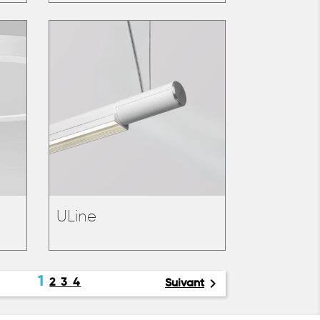
ULine
1

2
3
4
Suivant