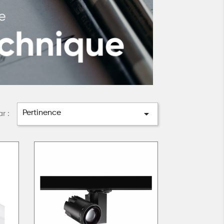

Pertinence
ar :