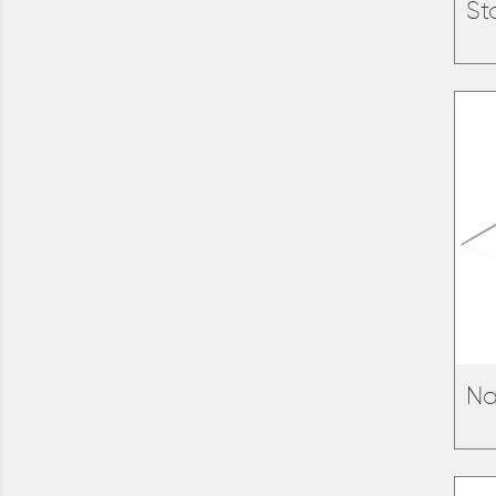
St
Na